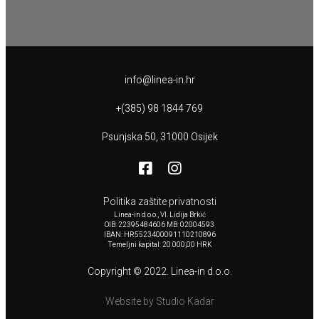
info@linea-in.hr
+(385) 98 1844 769
Psunjska 50, 31000 Osijek
Politika zaštite privatnosti
Linea-in d.o.o., Vl. Lidija Brkić
OIB: 22395484606 MB: 02004593
IBAN: HR5523400091110210896
Temeljni kapital: 20.000,00 HRK
Copyright © 2022. Linea-in d.o.o.
Website by Studio Kadar