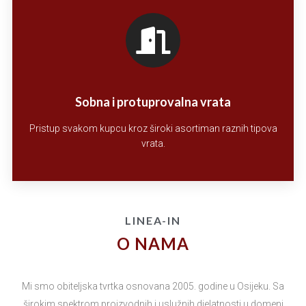
Sobna i protuprovalna vrata
Pristup svakom kupcu kroz široki asortiman raznih tipova
vrata.
LINEA-IN
O NAMA
Mi smo obiteljska tvrtka osnovana 2005. godine u Osijeku. Sa
širokim spektrom proizvodnih i uslužnih djelatnosti u domeni